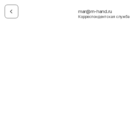
mar@m-hand.ru
Корреспондентская служба
Имя
Фамилия
E-mail
Пол
Мужской
Женский
Согласие на получение чеков по электронной почте