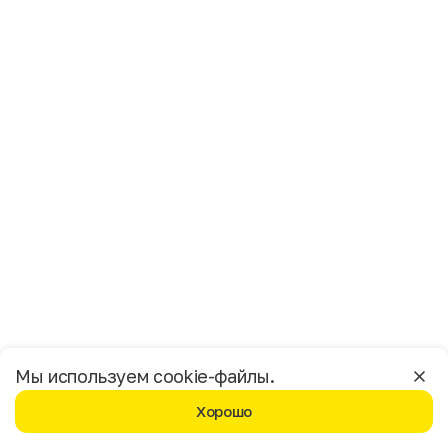
Имя
Фамилия
E-mail
Пол
Мужской
Женский
Согласие на получение чеков по электронной почте
Москва
Мы используем cookie-файлы.
Хорошо