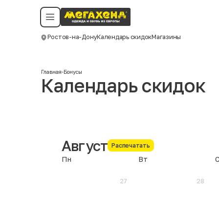
Условия пользования
Политика конфиденциальности
Смотреть все даты
©️ Мегахенд 2026. Все права защищены.
Ростов-на-Дону
Календарь скидок
Магазины
Москва
Главная
-
Бонусы
Календарь скидок
Август
Распечатать
Пн
Вт
27
28