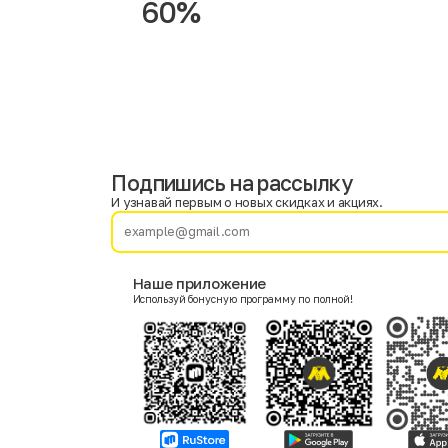
60%
Подпишись на рассылку
Имя
Фамилия
И узнавай первым о новых скидках и акциях.
E-mail
Наше приложение
Используй бонусную программу по полной!
Пол
Мужской
Женский
Согласие на получение чеков по электронной почте