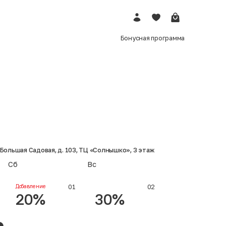
Войти
Нажимая кнопку «Отправить» ты даешь согласие
через
через
01:00
01:00
на обработку персональных данных
Запросить код ещё раз
Запросить код ещё раз
Бонусная программа
 Большая Садовая, д. 103, ТЦ «Солнышко», 3 этаж
Сб
Вс
Добавление
01
02
20%
30%