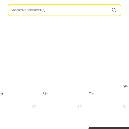
ул.
Ср
Чт
Пт
29
30
31