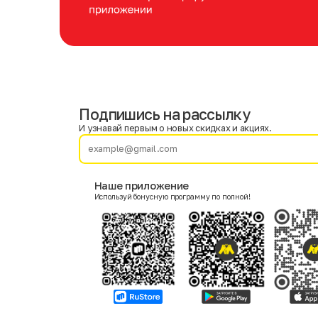
Подпишись на рассылку
Имя
Фамилия
И узнавай первым о новых скидках и акциях.
E-mail
Наше приложение
Используй бонусную программу по полной!
Пол
Мужской
Женский
Согласие на получение чеков по электронной почте