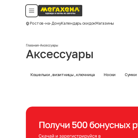
Условия пользования
Политика конфиденциальности
Смотреть все даты
©️ Мегахенд 2026. Все права защищены.
Ростов-на-Дону
Календарь скидок
Магазины
Москва
Главная
-
Аксессуары
Аксессуары
Кошельки , визитницы , ключница
Носки
Сумки