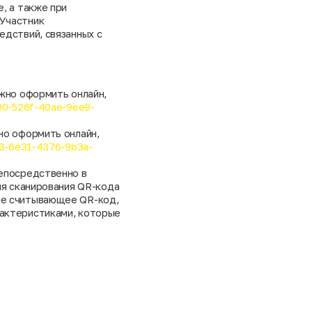
, а также при
 Участник
дствий, связанных с
ожно оформить онлайн,
00-526f-40ae-9ee9-
но оформить онлайн,
a3-6e31-4376-9b3a-
непосредственно в
ля сканирования QR-кода
ие считывающее QR-код,
актеристиками, которые