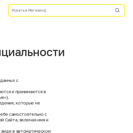
нциальности
 данных с
яются и принимаются в
е»).
едения, которые не
себе самостоятельно с
й Сайта, включая имя и
м виде в автоматическом