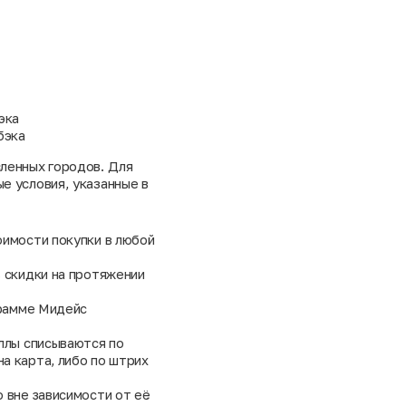
эка
бэка
ленных городов. Для
е условия, указанные в
оимости покупки в любой
ь скидки на протяжении
грамме Мидейс
аллы списываются по
а карта, либо по штрих
 вне зависимости от её