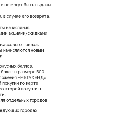
 и не могут быть выданы
, в случае его возврата,
ты начисления.
щими акциями/скидками
икассового товара.
ы начисляются новым
и:
онусных баллов.
 баллы в размере 500
риложения «МЕГАХЕНД»,
 покупки по карте
со второй покупки в
ти.
для отдельных городов
ледующих городах: