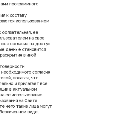
вами программного
ия к составу
раются использованием
к обязательная, ее
льзователем на свое
ное согласие на доступ
ные данные становится
раскрытия в иной
стоверности
 необходимого согласия
икой, полагая, что
ельно и прилагает все
ции в актуальном
на ее использование.
ьзования на Сайте
те чего такие лица могут
обезличенном виде.