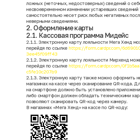
ложных (неточных, недостоверных) сведений о себе
несвоевременном изменении устаревших сведений
самостоятельно несет риск любых негативных после
неверными сведениями.
2. Оформление карты
2.1. Кассовая программа Мидейс
2.1.1. Электронную карту лояльности Мега Хенд м
перейдя по ссылке
https://form.cardpr.com/6d6901
3ee45f09ff43
2.1.2. Электронную карту лояльности Мирхенд мож
перейдя по ссылке
https://form.cardpr.com/0f1b5a
c5fe10c207b9
2.1.3. Электронную карту также можно оформить 
магазинах на кассе через сканирование QR-кода. Д
на смартфоне должно быть установлено приложен
либо смартфон должен обладать техническими хар
позволяют сканировать QR-код через камеру.
В магазинах «Мега Хенд» на кассе по QR-коду: