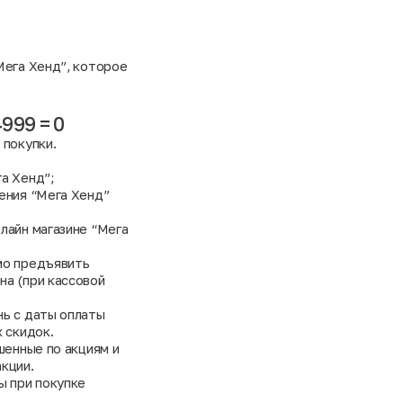
Мега Хенд”, которое
4999 = 0
 покупки.
а Хенд”;
ения “Мега Хенд”
лайн магазине “Мега
мо предъявить
на (при кассовой
нь с даты оплаты
 скидок.
шенные по акциям и
кции.
ы при покупке