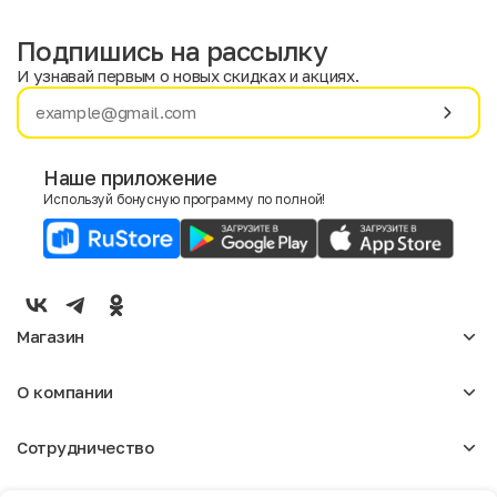
Подпишись на рассылку
И узнавай первым о новых скидках и акциях.
Имя
Фамилия
Наше приложение
Используй бонусную программу по полной!
E-mail
Пол
Мужской
Женский
Магазин
Согласие на получение чеков по электронной почте
Женское
О компании
Мужское
Аксессуары
О нас
Детское
Сотрудничество
Отзывы
Блог
Оптовикам
Вакансии