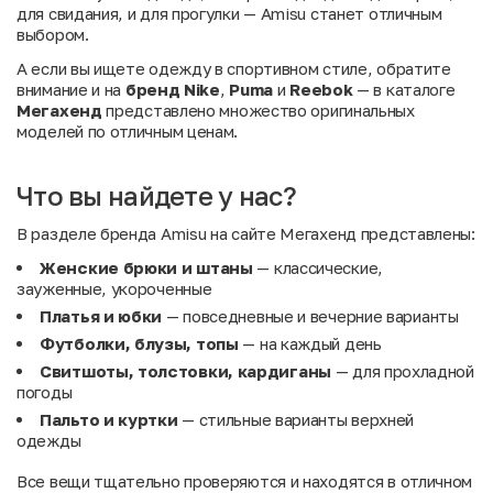
для свидания, и для прогулки — Amisu станет отличным
выбором.
А если вы ищете одежду в спортивном стиле, обратите
внимание и на
бренд Nike
,
Puma
и
Reebok
— в каталоге
Мегахенд
представлено множество оригинальных
моделей по отличным ценам.
Что вы найдете у нас?
В разделе бренда Amisu на сайте Мегахенд представлены:
Женские брюки и штаны
— классические,
зауженные, укороченные
Платья и юбки
— повседневные и вечерние варианты
Футболки, блузы, топы
— на каждый день
Свитшоты, толстовки, кардиганы
— для прохладной
погоды
Пальто и куртки
— стильные варианты верхней
одежды
Все вещи тщательно проверяются и находятся в отличном