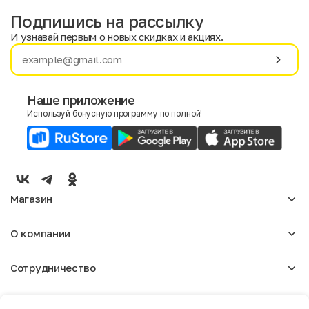
Подпишись на рассылку
И узнавай первым о новых скидках и акциях.
Имя
Фамилия
Наше приложение
Используй бонусную программу по полной!
E-mail
Пол
Мужской
Женский
Магазин
Согласие на получение чеков по электронной почте
Женское
О компании
Мужское
Аксессуары
О нас
Детское
Сотрудничество
Отзывы
Блог
Оптовикам
Вакансии
Помощь
Москва
Арендодателям