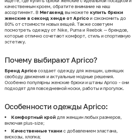
ищете, где купить брюки женские с идеальной посадкой и
качественным кроем, обратите внимание на наш
ассортимент. В
Мегахенд
вы можете
купить брюки
женские в секонд хенде от Aprico
и сэкономить до
80% от стоимости новых вещей. Также советуем
посмотреть одежду от
Nike
,
Puma
и
Reebok
— брендов,
которые отлично сочетают комфорт, стиль и спортивную
эстетику.
Почему выбирают Aprico?
Бренд Aprico
создает одежду для женщин, ценящих
свободу движения и актуальные модные решения.
Особенно популярны женские брюки и штаны Aprico - они
подходят для повседневной носки, работы и прогулок.
Особенности одежды Aprico:
Комфортный крой
для женщин любых размеров,
включая plus-size;
Качественные ткани
с добавлением эластана,
вискозы, хлопка;