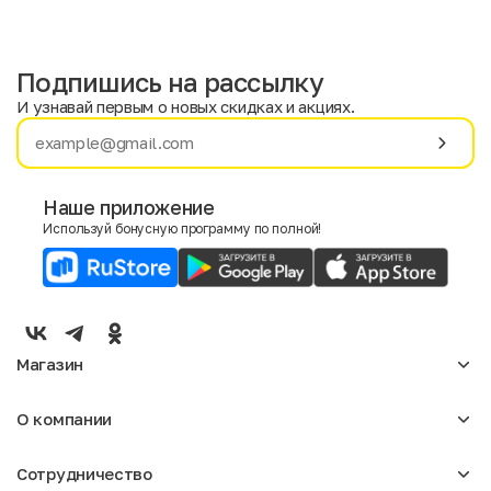
Подпишись на рассылку
И узнавай первым о новых скидках и акциях.
Имя
Фамилия
Наше приложение
Используй бонусную программу по полной!
E-mail
Пол
Мужской
Женский
Магазин
Согласие на получение чеков по электронной почте
Женское
О компании
Мужское
Аксессуары
О нас
Детское
Сотрудничество
Отзывы