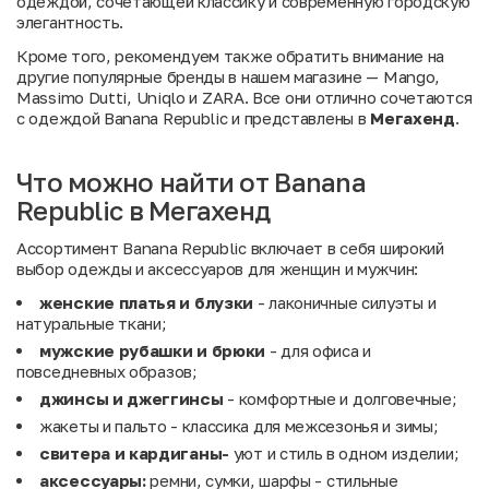
одеждой, сочетающей классику и современную городскую
элегантность.
Кроме того, рекомендуем также обратить внимание на
другие популярные бренды в нашем магазине —
Mango
,
Massimo Dutti
,
Uniqlo
и
ZARA
. Все они отлично сочетаются
с одеждой Banana Republic и представлены в
Мегахенд
.
Что можно найти от Banana
Republic в Мегахенд
Ассортимент Banana Republic включает в себя широкий
выбор одежды и аксессуаров для женщин и мужчин:
женские платья и блузки
- лаконичные силуэты и
натуральные ткани;
мужские рубашки и брюки
- для офиса и
повседневных образов;
джинсы и джеггинсы
- комфортные и долговечные;
жакеты и пальто - классика для межсезонья и зимы;
свитера и кардиганы-
уют и стиль в одном изделии;
аксессуары:
ремни, сумки, шарфы - стильные