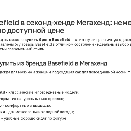
Вискоза | Нейлон
Вискоза | Полиэстер
й
Вискоза | Полиэстер | Хлопок
Вискоза | Эластан
efield в секонд-хенде Мегахенд: нем
Искусственная замша
ный
Кашемир
по доступной цене
Кашемир | Нейлон
й
Кашемир | Хлопок
Кашемир | Шерсть
нд
вы можете
купить бренд Basefield
— стильную и практичную одежд
Лён
авлены б/у товары Basefield в отличном состоянии - идеальный выбор д
й
Модал
ь и современный стиль.
Натуральная замша
Натуральная кожа
Нейлон
упить из бренда Basefield в Мегахенд
Полиэстер
Полиэстер | Спандекс
дежда для мужчин и женщин, подходящая как для повседневной носки, т
Полиэстер | Хлопок
Полиэстер | Экокожа
Полиэстер | Эластан
Сатин
Твид
ld -
классические и повседневные модели;
Хлопок
итеры
- из натуральных материалов;
Хлопок | Эластан
Шёлк
о
- комфортные и дышащие;
Шёлк | Шерсть
вки
- для межсезонья и холодной погоды;
Шерсть
ы
- удобные, хорошо сидят по фигуре.
Экокожа
Эластан