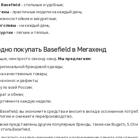
 Basefield
- стильные и удобные;
ганы
- практичные модели на каждый день;
 износостойкие и аккуратные;
нгсливы
- на каждый день;
куртки
- лёгкие и тёплые.
дно покупать Basefield в Мегахенд
ьше, чем просто секонд-хенд.
Мы предлагаем
:
ригинальной брендовой одежды;
на качественные товары;
на износ и дефекты;
 по всей России;
рат и обмен;
ортимента каждую неделю.
Basefield, вы экономите средства и вносите вклад в осознанное потре
логию и снижаете перепроизводство.
акже представлены другие популярные бренды, такие как
Bugatti
,
S.Oliv
стиль Basefield.
 посетить разделы
верхняя одежда
и
повседневная одежда
для удачног