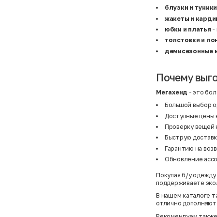
BF
41
блузки и туники
BF
42
Bivolino
43
жакеты и карди
Black Forest
44
юбки и платья
-
Blind Date
44,5
Bogner
45
толстовки и ло
Bonita
46
демисезонные 
Boohoo
48+
Brax
4XL
British Knights
4XL
Bruno Banani
4XL
Почему выго
Buena Vista
5-7 лет
Bugatti
5XL
Мегахенд
- это бол
Burberry
5XL
C&A
5XL
Большой выбор о
Calvin Klein
62 см (3 мес.)
Доступные цены 
Camel Active
68 см (6 мес.)
Camp David
6-9 мес.
Проверку вещей 
Caprice
6XL
Быструю доставку
Carhartt
6XL
Гарантию на возв
Carlo Colucci
6XL
Cavori
80 см (12 мес.)
Обновление асс
Champion
8-10 лет
Chloe
86 см (18 мес.)
Покупая б/у одежду 
Christian Berg
9-18 мес.
поддерживаете эко
Ciao
98 см (3 года)
CityLine
L
В нашем каталоге т
Claudio Conti
L
отлично дополняют 
CLOCKHAUSE
L/XL
&Co
L/XL
Рекомендуем также