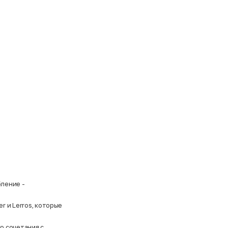
бление -
er
и
Lerros
, которые
о сочетания с