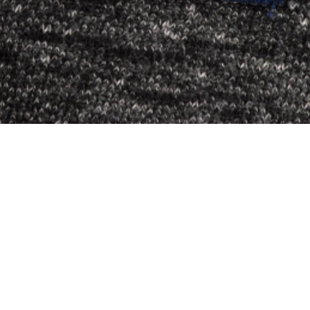
Материал
Акрил
Ангора
Ацетат
Бамбук
Бархат
Вельвет
Вискоза