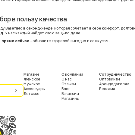
бор в пользу качества
у Basefield в секонд-хенде, которая сочетает в себе комфорт, долгове
нд
. У нас каждый найдет свою вещь по душе.
 прямо сейчас
- обновите гардероб выгодно и со вкусом!
Магазин
О компании
Сотрудничество
Женское
О нас
Оптовикам
Мужское
Отзывы
Арендодателям
Аксессуары
Блог
Реклама
Детское
Вакансии
Магазины