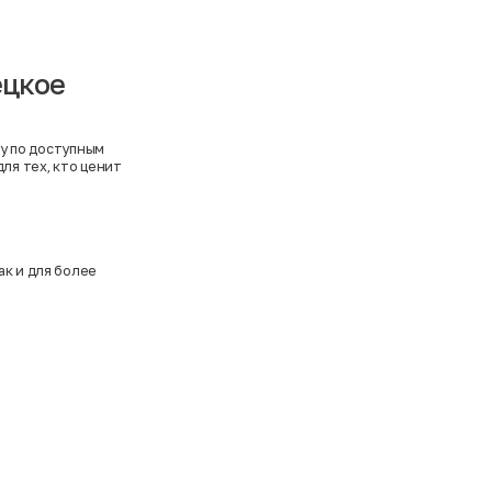
ецкое
у по доступным
ля тех, кто ценит
ак и для более