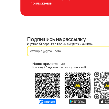
Подпишись на рассылку
Имя
Фамилия
И узнавай первым о новых скидках и акциях.
E-mail
Наше приложение
Используй бонусную программу по полной!
Пол
Мужской
Женский
Согласие на получение чеков по электронной почте