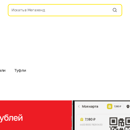
али
Туфли