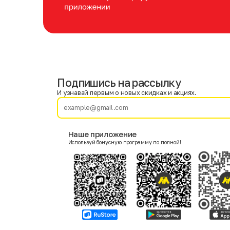
Подпишись на рассылку
Имя
Фамилия
И узнавай первым о новых скидках и акциях.
E-mail
Наше приложение
Используй бонусную программу по полной!
Пол
Мужской
Женский
Согласие на получение чеков по электронной почте