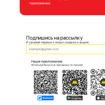
Подпишись на рассылку
Имя
Фамилия
И узнавай первым о новых скидках и акциях.
E-mail
Наше приложение
Используй бонусную программу по полной!
Пол
Мужской
Женский
Согласие на получение чеков по электронной почте